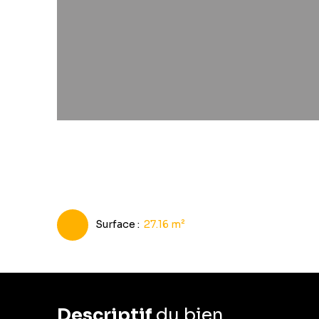
Surface
:
27.16
m²
Descriptif
du bien