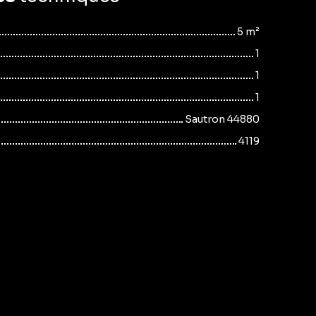
5
m²
1
1
1
Sautron 44880
4119