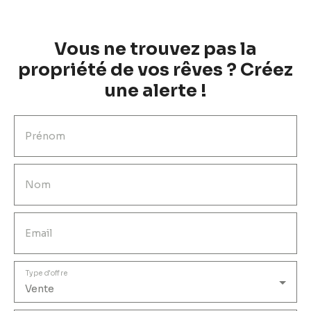
mois • Taxe foncière : 372€ / an (dont 49€ de TEOM
récupérable) • DPE : C • Honoraires charge vendeur
Points forts : • Bail commercial LMNP sécurisé /
Vous ne trouvez pas la
revenus immédiats et garantis • Résidence gérée /
aucun souci de gestion locative • Loyers garantis
propriété de vos rêves ? Créez
même en cas de vacance locative
une alerte !
Prénom
Nom
Email
Type d'offre
Vente