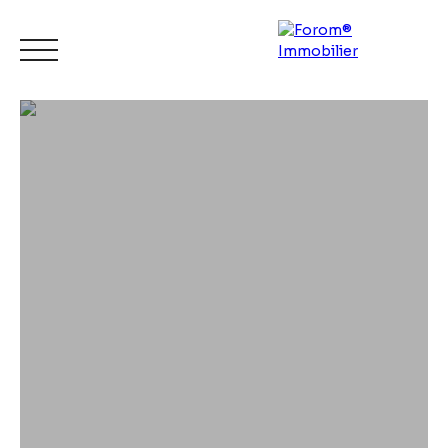
ACCUEIL
ACHETER
LOUER
VENDRE
CONTACT
Espace
Mes
ESTIMATI
vendeur
favoris
ON