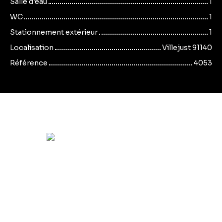
Salle d'eau
1
WC
1
Stationnement extérieur
1
Localisation
Villejust 91140
Référence
4053