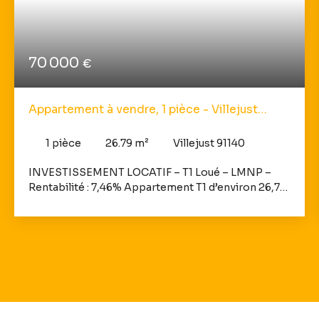
70 000
€
Appartement à vendre, 1 pièce - Villejust
91140
1
pièce
26.79
m²
Villejust 91140
INVESTISSEMENT LOCATIF – T1 Loué – LMNP –
Rentabilité : 7,46% Appartement T1 d’environ 26,79
m² situé au 1er étage dans la résidence Cap West
sur la commune de Villejust (91140). Loué
actuellement en LMNP – Bail commercial sécurisé
jusqu’au 27/12/2034 Rentabilité brute : 7,46%
Composition : • Séjour • Salle d’eau avec WC •
Balcon • 1 place de parking Informations
financières : • Loyer annuel HT : 5 222,92€ / an soit
435,24€ / mois • Charges de copropriété : 129,21€ /