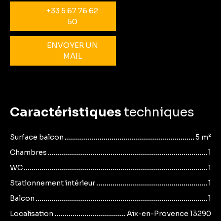
+33 5 67 76 62
50
ENVOYER UN
MAIL
Caractéristiques
techniques
Surface balcon
5
m²
Chambres
1
WC
1
Stationnement intérieur
1
Balcon
1
Localisation
Aix-en-Provence 13290