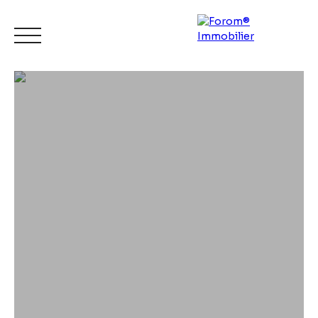
ACCUEIL
ACHETER
LOUER
VENDRE
CONTACT
Espace
Mes
ESTIMATI
vendeur
favoris
ON