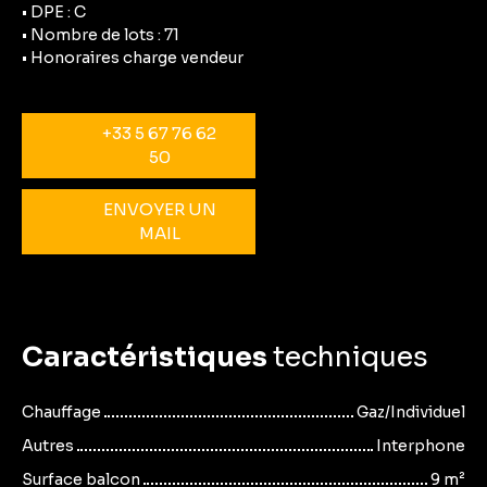
• DPE : C
• Nombre de lots : 71
• Honoraires charge vendeur
+33 5 67 76 62
50
ENVOYER UN
MAIL
Caractéristiques
techniques
Chauffage
Gaz/Individuel
Autres
Interphone
Surface balcon
9
m²