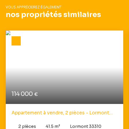
VOUS APPRÉCIEREZ ÉGALEMENT
nos propriétés similaires
114 000
€
Appartement à vendre, 2 pièces - Lormont
33310
2
pièces
41.5
m²
Lormont 33310