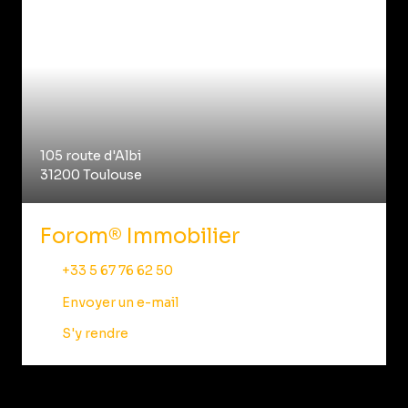
105 route d'Albi
31200 Toulouse
Forom® Immobilier
+33 5 67 76 62 50
Envoyer un e-mail
S'y rendre