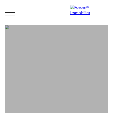
ACCUEIL
ACHETER
LOUER
VENDRE
CONTACT
Espace
Mes
ESTIMATI
vendeur
favoris
ON