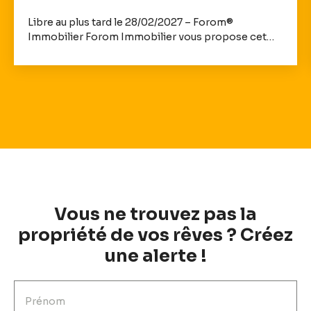
Libre au plus tard le 28/02/2027 – Forom®
Immobilier Forom Immobilier vous propose cet
appartement T2 d’une surface d'environ 41,5 m² au
1er étage avec ascenseur situé dans une résidence
de 2015 sur la commune de Lormont. Le logement
dispose d'un séjour, une cuisine ouverte équipée,
une chambre, une salle d'eau avec WC, un balcon
donnant à l'arrière de la résidence et une place de
parking. • Charges de copropriété : 116,65€ / mois •
Eau chaude et chauffage individuels au gaz • Taxe
foncière : 915€ / an • DPE : C • Nombre de lots : 37 •
Honoraires charge vendeur
Vous ne trouvez pas la
propriété de vos rêves ? Créez
une alerte !
Prénom