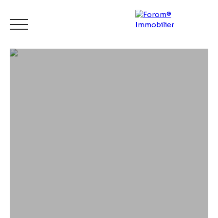
ACCUEIL
ACHETER
LOUER
VENDRE
CONTACT
Espace
Mes
ESTIMATI
vendeur
favoris
ON