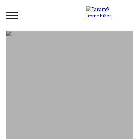
ACCUEIL
ACHETER
LOUER
VENDRE
CONTACT
Espace
Mes
ESTIMATI
vendeur
favoris
ON