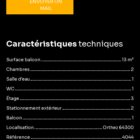
ENVOYER UN
MAIL
Caractéristiques
techniques
Surface balcon
13
m²
Chambres
2
Salle d'eau
1
WC
1
Étage
3
Stationnement extérieur
2
Balcon
1
Localisation
Orthez 64300
Référence
4044