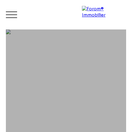
ACCUEIL
ACHETER
LOUER
VENDRE
CONTACT
Espace
Mes
ESTIMATI
vendeur
favoris
ON