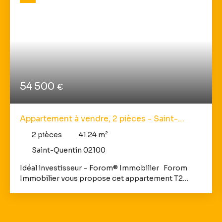
54 500
€
Appartement à vendre, 2 pièces - Saint-
Quentin 02100
2
pièces
41.24
m²
Saint-Quentin 02100
Idéal investisseur – Forom® Immobilier Forom
Immobilier vous propose cet appartement T2
d’une surface d'environ 41,24 m² au 1er étage situé
dans une résidence sécurisée sur la commune de
Saint-Quentin. Le logement dispose d'un séjour,
une kitchenette, une chambre, une salle de bains