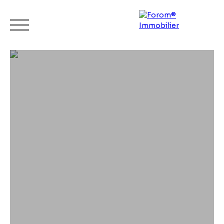
ACCUEIL
ACHETER
LOUER
VENDRE
CONTACT
Espace
Mes
ESTIMATI
vendeur
favoris
ON