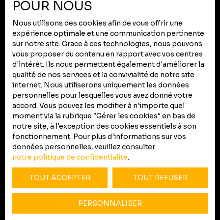
POUR NOUS
Mentions légales
Nous utilisons des cookies afin de vous offrir une
Politique de confidentialité
expérience optimale et une communication pertinente
Plan du site
sur notre site. Grace à ces technologies, nous pouvons
vous proposer du contenu en rapport avec vos centres
Gérer les cookies
d'intérêt. Ils nous permettent également d'améliorer la
Propulsé par
qualité de nos services et la convivialité de notre site
internet. Nous utiliserons uniquement les données
personnelles pour lesquelles vous avez donné votre
accord. Vous pouvez les modifier à n'importe quel
moment via la rubrique ″Gérer les cookies″ en bas de
notre site, à l'exception des cookies essentiels à son
+33 5 67 76 62 50
fonctionnement. Pour plus d'informations sur vos
données personnelles, veuillez consulter
notre politique de confidentialité
.
105 route d'Albi
TOUT ACCEPTER
TOUT REFUSER
31200 Toulouse
PERSONNALISER