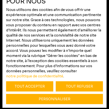
POUR NOUS
Mentions légales
Nous utilisons des cookies afin de vous offrir une
Politique de confidentialité
expérience optimale et une communication pertinente
Plan du site
sur notre site. Grace à ces technologies, nous pouvons
vous proposer du contenu en rapport avec vos centres
Gérer les cookies
d'intérêt. Ils nous permettent également d'améliorer la
Propulsé par
qualité de nos services et la convivialité de notre site
internet. Nous utiliserons uniquement les données
personnelles pour lesquelles vous avez donné votre
accord. Vous pouvez les modifier à n'importe quel
moment via la rubrique ″Gérer les cookies″ en bas de
notre site, à l'exception des cookies essentiels à son
+33 5 67 76 62 50
fonctionnement. Pour plus d'informations sur vos
données personnelles, veuillez consulter
notre politique de confidentialité
.
105 route d'Albi
TOUT ACCEPTER
TOUT REFUSER
31200 Toulouse
PERSONNALISER