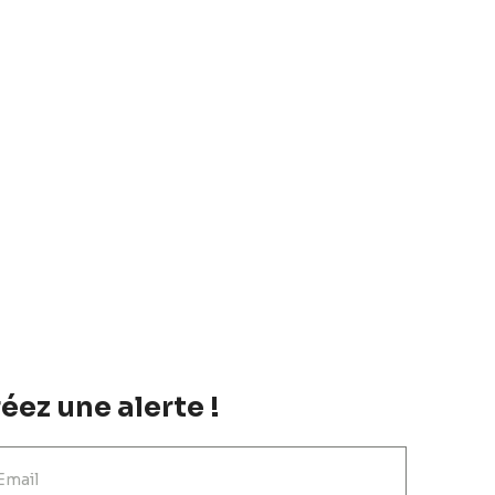
éez une alerte !
Email