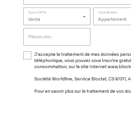
commercial LMNP sécurisé / revenus
immédiats et garantis • Résidence de
Type d'offre
Type de bien
tourisme gérée / aucune gestion locative •
Vente
Appartement
Loyers versés même en cas de vacance
locative
Pièces min
J'accepte le traitement de mes données perso
téléphonique, vous pouvez vous inscrire gratui
consommation, sur le site Internet www.bloctel
Société Worldline, Service Bloctel, CS 61311,
Pour en savoir plus sur le traitement de vos d