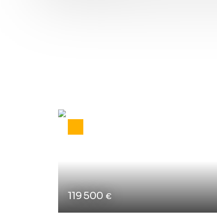
Type d'affichage
Trier par
Galerie
Pertinence
119 500
€