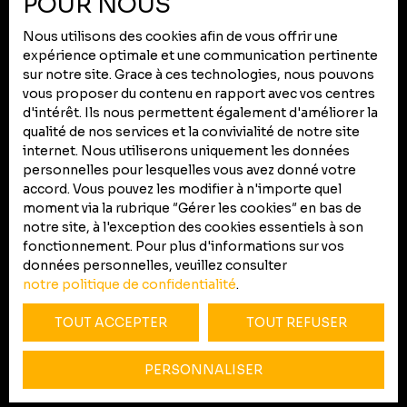
POUR NOUS
Mentions légales
Nous utilisons des cookies afin de vous offrir une
Politique de confidentialité
expérience optimale et une communication pertinente
Plan du site
sur notre site. Grace à ces technologies, nous pouvons
vous proposer du contenu en rapport avec vos centres
Gérer les cookies
d'intérêt. Ils nous permettent également d'améliorer la
Propulsé par
qualité de nos services et la convivialité de notre site
internet. Nous utiliserons uniquement les données
personnelles pour lesquelles vous avez donné votre
accord. Vous pouvez les modifier à n'importe quel
moment via la rubrique ″Gérer les cookies″ en bas de
notre site, à l'exception des cookies essentiels à son
+33 5 67 76 62 50
fonctionnement. Pour plus d'informations sur vos
données personnelles, veuillez consulter
notre politique de confidentialité
.
105 route d'Albi
TOUT ACCEPTER
TOUT REFUSER
31200 Toulouse
PERSONNALISER