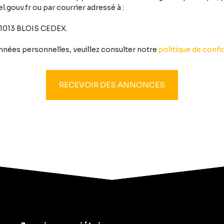
.gouv.fr ou par courrier adressé à :
 41013 BLOIS CEDEX.
onnées personnelles, veuillez consulter notre
politique de confid
RECEVOIR DES ANNONCES