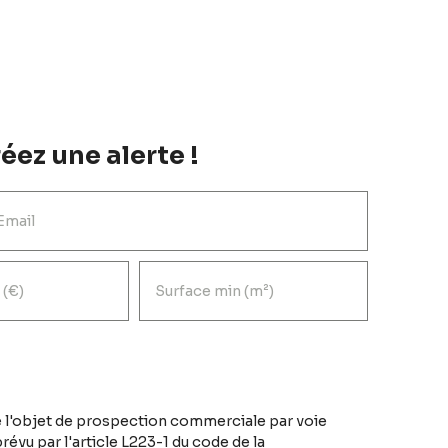
éez une alerte !
Email
 (€)
Surface min (m²)
 l'objet de prospection commerciale par voie
évu par l'article L223-1 du code de la