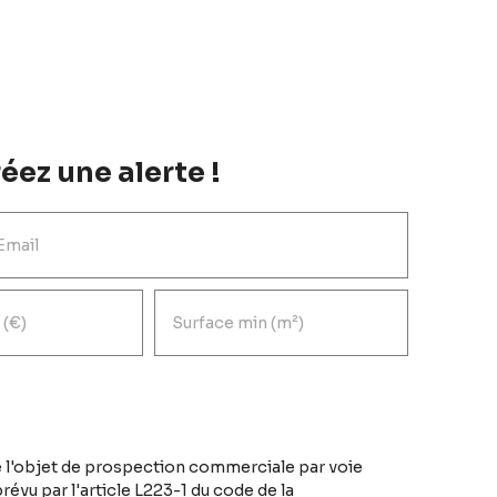
éez une alerte !
Email
 (€)
Surface min (m²)
 l'objet de prospection commerciale par voie
évu par l'article L223-1 du code de la