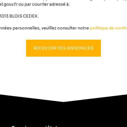
.gouv.fr ou par courrier adressé à :
 41013 BLOIS CEDEX.
onnées personnelles, veuillez consulter notre
politique de confid
RECEVOIR DES ANNONCES